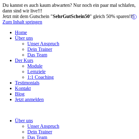
Du kannst es auch kaum abwarten? Nur noch ein paar mal schlafen,
dann sind wir live!!!
Jetzt mit dem Gutschein "
SehrGutSchein50
" gleich 50% sparen!!!
i
Zum Inhalt springen
Home
Über uns
Unser Anspruch
Dein Trainer
Das Team
Der Kurs
Module
Lernziele
1:1 Coaching
Testimonials
Kontakt
Blog
Jetzt anmelden
Über uns
Unser Anspruch
Dein Trainer
Das Team