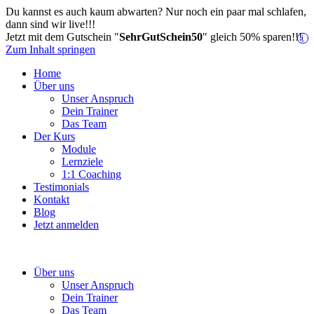
Du kannst es auch kaum abwarten? Nur noch ein paar mal schlafen,
dann sind wir live!!!
Jetzt mit dem Gutschein "
SehrGutSchein50
" gleich 50% sparen!!!
i
Zum Inhalt springen
Home
Über uns
Unser Anspruch
Dein Trainer
Das Team
Der Kurs
Module
Lernziele
1:1 Coaching
Testimonials
Kontakt
Blog
Jetzt anmelden
Über uns
Unser Anspruch
Dein Trainer
Das Team