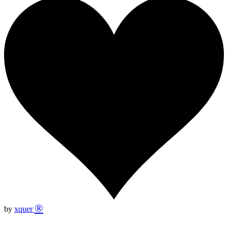
®
by
xquer