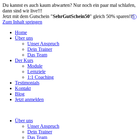
Du kannst es auch kaum abwarten? Nur noch ein paar mal schlafen,
dann sind wir live!!!
Jetzt mit dem Gutschein "
SehrGutSchein50
" gleich 50% sparen!!!
i
Zum Inhalt springen
Home
Über uns
Unser Anspruch
Dein Trainer
Das Team
Der Kurs
Module
Lernziele
1:1 Coaching
Testimonials
Kontakt
Blog
Jetzt anmelden
Über uns
Unser Anspruch
Dein Trainer
Das Team