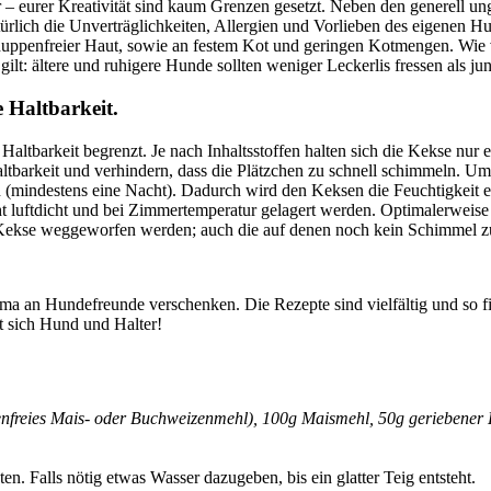
r – eurer Kreativität sind kaum Grenzen gesetzt. Neben den generell u
rlich die Unverträglichkeiten, Allergien und Vorlieben des eigenen H
uppenfreier Haut, sowie an festem Kot und geringen Kotmengen. Wie vi
t: ältere und ruhigere Hunde sollten weniger Leckerlis fressen als jun
 Haltbarkeit.
 Haltbarkeit begrenzt. Je nach Inhaltsstoffen halten sich die Kekse nur
ltbarkeit und verhindern, dass die Plätzchen zu schnell schimmeln. U
indestens eine Nacht). Dadurch wird den Keksen die Feuchtigkeit entz
t luftdicht und bei Zimmertemperatur gelagert werden. Optimalerweise l
e Kekse weggeworfen werden; auch die auf denen noch kein Schimmel zu
ima an Hundefreunde verschenken. Die Rezepte sind vielfältig und so
t sich Hund und Halter!
utenfreies Mais- oder Buchweizenmehl), 100g Maismehl, 50g geriebener 
n. Falls nötig etwas Wasser dazugeben, bis ein glatter Teig entsteht.