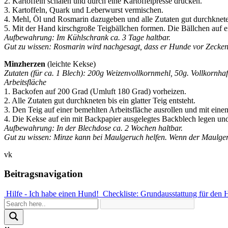
2. Kartoffeln schälen und durch eine Kartoffelpresse drücken.
3. Kartoffeln, Quark und Leberwurst vermischen.
4. Mehl, Öl und Rosmarin dazugeben und alle Zutaten gut durchkneten 
5. Mit der Hand kirschgroße Teigbällchen formen. Die Bällchen auf 
Aufbewahrung: Im Kühlschrank ca. 3 Tage haltbar.
Gut zu wissen: Rosmarin wird nachgesagt, dass er Hunde vor Zeckenb
Minzherzen
(leichte Kekse)
Zutaten (für ca. 1 Blech): 200g Weizenvollkornmehl, 50g. Vollkornhaf
Arbeitsfläche
1. Backofen auf 200 Grad (Umluft 180 Grad) vorheizen.
2. Alle Zutaten gut durchkneten bis ein glatter Teig entsteht.
3. Den Teig auf einer bemehlten Arbeitsfläche ausrollen und mit ei
4. Die Kekse auf ein mit Backpapier ausgelegtes Backblech legen un
Aufbewahrung: In der Blechdose ca. 2 Wochen haltbar.
Gut zu wissen: Minze kann bei Maulgeruch helfen. Wenn der Maulgeruch
vk
Beitragsnavigation
Hilfe - Ich habe einen Hund!
Checkliste: Grundausstattung für den