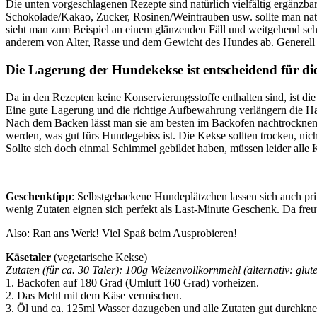
Die unten vorgeschlagenen Rezepte sind natürlich vielfältig ergänzba
Schokolade/Kakao, Zucker, Rosinen/Weintrauben usw. sollte man natü
sieht man zum Beispiel an einem glänzenden Fäll und weitgehend sch
anderem von Alter, Rasse und dem Gewicht des Hundes ab. Generell gil
Die Lagerung der Hundekekse ist entscheidend für die
Da in den Rezepten keine Konservierungsstoffe enthalten sind, ist die
Eine gute Lagerung und die richtige Aufbewahrung verlängern die Ha
Nach dem Backen lässt man sie am besten im Backofen nachtrocknen (m
werden, was gut fürs Hundegebiss ist. Die Kekse sollten trocken, nich
Sollte sich doch einmal Schimmel gebildet haben, müssen leider all
Geschenktipp
: Selbstgebackene Hundeplätzchen lassen sich auch pr
wenig Zutaten eignen sich perfekt als Last-Minute Geschenk. Da freu
Also: Ran ans Werk! Viel Spaß beim Ausprobieren!
Käsetaler
(vegetarische Kekse)
Zutaten (für ca. 30 Taler): 100g Weizenvollkornmehl (alternativ: gl
1. Backofen auf 180 Grad (Umluft 160 Grad) vorheizen.
2. Das Mehl mit dem Käse vermischen.
3. Öl und ca. 125ml Wasser dazugeben und alle Zutaten gut durchknete