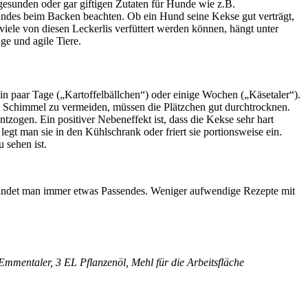
ngesunden oder gar giftigen Zutaten für Hunde wie z.B.
undes beim Backen beachten. Ob ein Hund seine Kekse gut verträgt,
ele von diesen Leckerlis verfüttert werden können, hängt unter
ge und agile Tiere.
 ein paar Tage („Kartoffelbällchen“) oder einige Wochen („Käsetaler“).
m Schimmel zu vermeiden, müssen die Plätzchen gut durchtrocknen.
ogen. Ein positiver Nebeneffekt ist, dass die Kekse sehr hart
egt man sie in den Kühlschrank oder friert sie portionsweise ein.
 sehen ist.
 findet man immer etwas Passendes. Weniger aufwendige Rezepte mit
Emmentaler, 3 EL Pflanzenöl, Mehl für die Arbeitsfläche