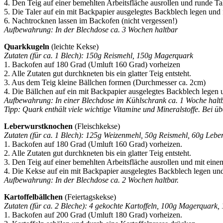
4. Den Teig auf einer bemehlten Arbeitsfläche ausrollen und runde Ta
5. Die Taler auf ein mit Backpapier ausgelegtes Backblech legen und
6. Nachtrocknen lassen im Backofen (nicht vergessen!)
Aufbewahrung: In der Blechdose ca. 3 Wochen haltbar
Quarkkugeln
(leichte Kekse)
Zutaten (für ca. 1 Blech): 150g Reismehl, 150g Magerquark
1. Backofen auf 180 Grad (Umluft 160 Grad) vorheizen
2. Alle Zutaten gut durchkneten bis ein glatter Teig entsteht.
3. Aus dem Teig kleine Bällchen formen (Durchmesser ca. 2cm)
4. Die Bällchen auf ein mit Backpapier ausgelegtes Backblech legen
Aufbewahrung: In einer Blechdose im Kühlschrank ca. 1 Woche haltb
Tipp: Quark enthält viele wichtige Vitamine und Mineralstoffe. Bei
Leberwurstknochen
(Fleischkekse)
Zutaten (für ca. 1 Blech): 125g Weizenmehl, 50g Reismehl, 60g Leberw
1. Backofen auf 180 Grad (Umluft 160 Grad) vorheizen.
2. Alle Zutaten gut durchkneten bis ein glatter Teig entsteht.
3. Den Teig auf einer bemehlten Arbeitsfläche ausrollen und mit e
4. Die Kekse auf ein mit Backpapier ausgelegtes Backblech legen un
Aufbewahrung: In der Blechdose ca. 2 Wochen haltbar.
Kartoffelbällchen
(Feiertagskekse)
Zutaten (für ca. 2 Bleche): 4 gekochte Kartoffeln, 100g Magerquark
1. Backofen auf 200 Grad (Umluft 180 Grad) vorheizen.