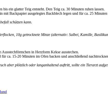
bis ein glatter Teig entsteht. Den Teig ca. 30 Minuten ruhen lassen.
ein mit Backpapier ausgelegtes Backblech legen und für ca. 25 Minute
efall schützen kann.
erflocken, 10g getrocknete Minze (alternativ: Salbei, Kamille, Basilik
nem Ausstechförmchen in Herzform Kekse ausstechen.
d für ca. 15-20 Minuten im Ofen backen und anschließend nachtrockne
 aber plötzlich oder langanhaltend auftritt, sollte ein Tierarzt aufg
 Hund